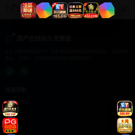
国产在线永久完整版
国产在线永久完整版
专注于提供最新国产热门电影电视剧免费在线观看服务， 高清流畅
播放，无插件，打造纯净的免费影视观看体验！
快速导航
首页推荐
精选剧情
热门动作
浪漫爱情